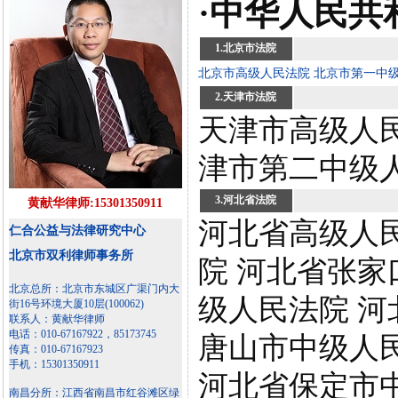
·中华人民共
1.北京市法院
北京市高级人民法院
北京市第一中
2.天津市法院
天津市高级人民
津市第二中级
3.河北省法院
黄献华律师:15301350911
河北省高级人
仁合公益与法律研究中心
北京市双利律师事务所
院 河北省张家
北京总所：北京市东城区广渠门内大
级人民法院 河
街16号环境大厦10层(100062)
联系人：黄献华律师
电话：010-67167922，85173745
唐山市中级人
传真：010-67167923
手机：15301350911
河北省保定市
南昌分所：江西省南昌市红谷滩区绿