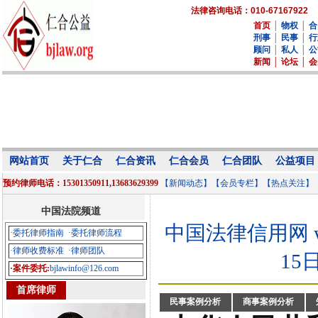
法律咨询电话：010-67167922
首页
│
物权
│
合
刑事
│
民事
│
行
顾问
│
私人
│
公
新闻
│
论坛
│
会
网站首页
关于仁合
仁合资讯
仁合会员
仁合团队
公益项目
预约律师电话：15301350911,13683629399
【新闻动态】
【会员专栏】
【热点关注】
中国法院频道
中国法律信用网 www.
·委托律师指南
·委托律师流程
·律师收费标准
·律师团队
15
·案件委托:
bjlawinfo@126.com
首席律师
民事案例分析
商事案例分析